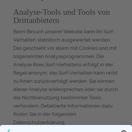
Analyse-Tools und Tools von
Drittanbietern
Beim Besuch unserer Website kann Ihr Surf-
Verhalten statistisch ausgewertet werden.
Das geschieht vor allem mit Cookies und mit
sogenannten Analyseprogrammen. Die
Analyse Ihres Surf-Verhaltens erfolgt in der
Regel anonym; das Surf-Verhalten kann nicht
zu Ihnen zurückverfolgt werden. Sie können
dieser Analyse widersprechen oder sie durch
die Nichtbenutzung bestimmter Tools
verhindern. Detaillierte Informationen dazu
finden Sie in der folgenden
Datenschutzerklärung.