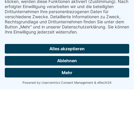
Emotionen
, daher unser Name. Jeder ist
Dankbar, denn er bekommt Zeit für sich
selbst geschenkt. Das ist für uns Alle Luxus
pur 😉 Sie kommen zu uns und können die
Seele baumeln lassen, wir sind nur für Ihre
Bedürfnisse da. Sie können nach einer
telefonischen Vorbestellung diesen
Geschenkgutschein in unserem
Kosmetikstudio
abholen oder suchen das
Passende aus, wir beraten Sie gerne! Wenn
Sie sich für eine Massage entscheiden,
wissen aber nicht welche, die beschenkte
Person sucht sich selbst eine Massagen aus.
Kommen Sie z.. B. außerhalb von Moers und
möchten jemanden ein ganz besonderes
Geschenk machen, helfe Ich Ihnen gerne und