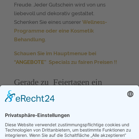
Freude. Jeder Gutschein wird von uns
liebevoll und dekorativ gestaltet.
Schenken Sie eines unserer
Wellness-
Programme oder eine Kosmetik
Behandlung
.
Schauen Sie im Hauptmenue bei
“
ANGEBOTE
” Specials zu fairen Preisen !!
Gerade zu Feiertagen ein
besonderes Geschenk.
Wir erstellen ein Wellness-Programm nach
Ihren Vorstellungen- z..B. Luxusverwöhntag
über 3 Std. Wellness Massagen nach Wahl
mit Beautyprogramm,- für jeden ist was
schönes dabei, denn Wellness erweckt