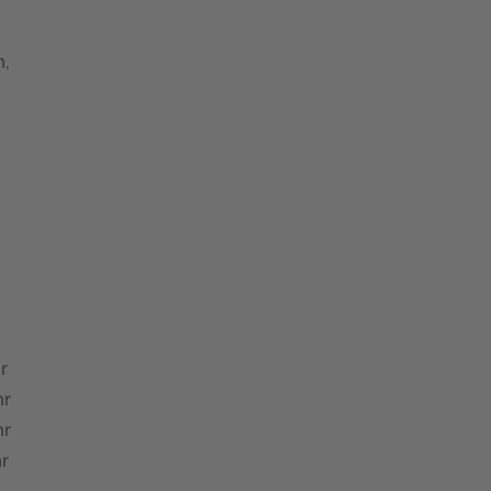
n,
r
hr
hr
hr